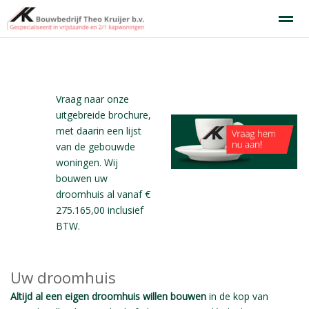
Over ons
Woningen
Contact
Gratis
brochure?
Vraag naar onze
Bellen
Locatie
Zoeken
uitgebreide brochure,
met daarin een lijst
van de gebouwde
woningen. Wij
bouwen uw
droomhuis al vanaf €
275.165,00 inclusief
BTW.
Uw droomhuis
Altijd al een eigen droomhuis willen bouwen
in de kop van